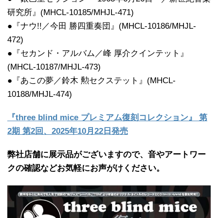
研究所』(MHCL-10185/MHJL-471)
●『ナウ!!／今田 勝四重奏団』(MHCL-10186/MHJL-
472)
●『セカンド・アルバム／峰 厚介クインテット』
(MHCL-10187/MHJL-473)
●『あこの夢／鈴木 勲セクステット』(MHCL-
10188/MHJL-474)
『three blind mice プレミアム復刻コレクション』 第
2期 第2回、2025年10月22日発売
弊社店舗に展示品がございますので、音やアートワー
クの確認などお気軽にお声がけください。