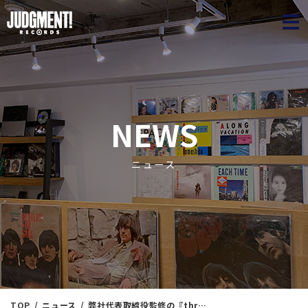
JUDGME
NEWS
ニュース
TOP
ニュース
弊社代表取締役監修の『three blind mice プレミアム復刻コレクション』 第2期 第2回、2025年10月22日発売