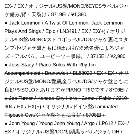
EX- / EX / オリジナル/US盤/MONO/6EYESラベル/ジャ
ケ傷み,背・天裂け / 8719EI / ¥1,380
● Jack Lemmon / A Twist Of Lemmon: Jack Lemmon
Plays And Sings / Epic / LN3491 / EX / EX(+) / オリジ
ナル/US盤/MONO/ストロボラベル/DG/ジャケ裏にスタ
ンプ小/ジャケ盤ともに概ね良好/※米名優によるジャ
ズ・アルバム。ユービーソー収録。 / 8715EI / ¥2,980
● Jess Stacy / Piano Solos With Rhythm
Accompaniment / Brunswick / BL58029 / EX / EX / オリ
ジナル/US盤/MONO/艶黒金ラベル/DG/ジャケ盤ともに
良好/※SOLOとありますがPIANO TRIOです / 8706EI /
● Joe Turner / Kansas City Here I Come / Pablo / 2310-
904 / EX / EX(+) / オリジナル/ドイツ盤/Laminated
Flipback Cvr./ジャケ盤ともに良好 / 8708EI /
● John Young / Young John Young / Argo / LP612 / EX- /
EX / オリジナル/US盤/DG/初期黒ラベル/ジャケDH /