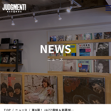
JUDGME
NEWS
ニュース
TOP
ニュース
第6弾！ JAZZ廃盤＆新着盤GWマラソン放出！ 5/6（月祝）13：50出品 ※通販リスト付