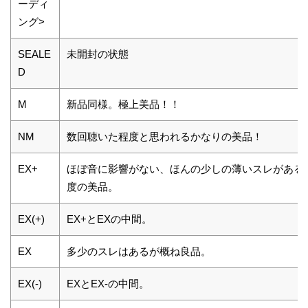
ーディ
ング>
SEALE
未開封の状態
D
M
新品同様。極上美品！！
NM
数回聴いた程度と思われるかなりの美品！
EX+
ほぼ音に影響がない、ほんの少しの薄いスレがある
度の美品。
EX(+)
EX+とEXの中間。
EX
多少のスレはあるが概ね良品。
EX(-)
EXとEX-の中間。