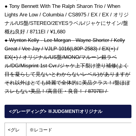
● Tony Bennett With The Ralph Sharon Trio / When
Lights Are Low / Columbia / CS8975 / EX / EX / オリジ
ナル/US盤/STEREO/2EYESラベル/ジャケにサイン/盤
概ね良好 / 8711EI / ¥1,680
● Wynton Kelly - Lee Morgan - Wayne Shorter / Kelly
Great / Vee Jay / VJLP-1016(L80P-2583) / EX(+) /
EX(+) / オリジナル/US盤/MONO/マルーン銀ラベ
ル/DG/Misprint 1st Cvr./ジャケ上下裂け塗り補修(よく
目を凝らして見ないとわからないレベル)がありますが
それ以外はとても綺麗で全体的に美品クラス！/盤ほぼ
スレもない美品！/高音圧・良音！ / 8707EI /
<グレーディング> ※JUDGMENT!オリジナル
<グレ
※レコード