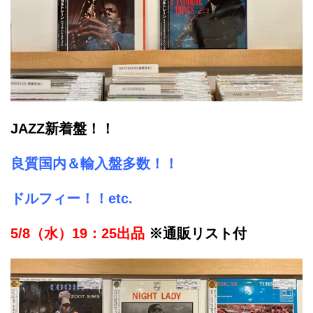
JAZZ新着盤！！
良質国内＆輸入盤多数！！
ドルフィー！！etc.
5/8（水）19：25出品
※通販リスト付