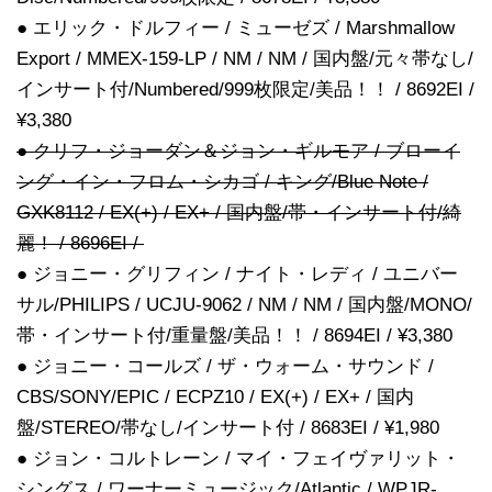
● エリック・ドルフィー / ミューゼズ / Marshmallow
Export / MMEX-159-LP / NM / NM / 国内盤/元々帯なし/
インサート付/Numbered/999枚限定/美品！！ / 8692EI /
¥3,380
● クリフ・ジョーダン＆ジョン・ギルモア / ブローイ
ング・イン・フロム・シカゴ / キング/Blue Note /
GXK8112 / EX(+) / EX+ / 国内盤/帯・インサート付/綺
麗！ / 8696EI /
● ジョニー・グリフィン / ナイト・レディ / ユニバー
サル/PHILIPS / UCJU-9062 / NM / NM / 国内盤/MONO/
帯・インサート付/重量盤/美品！！ / 8694EI / ¥3,380
● ジョニー・コールズ / ザ・ウォーム・サウンド /
CBS/SONY/EPIC / ECPZ10 / EX(+) / EX+ / 国内
盤/STEREO/帯なし/インサート付 / 8683EI / ¥1,980
● ジョン・コルトレーン / マイ・フェイヴァリット・
シングス / ワーナーミュージック/Atlantic / WPJR-