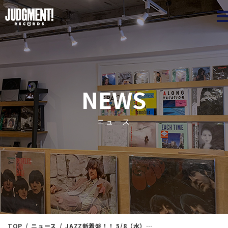
JUDGME
NEWS
ニュース
TOP
ニュース
JAZZ新着盤！！ 5/8（水）19：25出品 ※通販リスト付