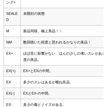
ング>
SEALE
未開封の状態
D
M
新品同様。極上美品！！
NM
数回聴いた程度と思われるかなりの美品！
EX+
ほぼ音に影響がない、ほんの少しの薄いスレがある
度の美品。
EX(+)
EX+とEXの中間。
EX
多少のスレはあるが概ね良品。
EX(-)
EXとEX-の中間。
EX-
多少の傷とノイズがある。