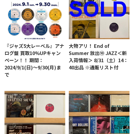
『ジャズ5大レーベル』アナ
大物アリ！ End of
ログ盤 買取10%UPキャン
Summer 放出⑩ JAZZ＜新
ペーン！！ 期間：
入荷情報＞ 8/31（土）14：
2024/9/1(日)～9/30(月)ま
40出品 ※通販リスト付
で